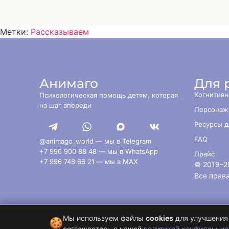
Метки:
Рассказываем
Анимаго
Для 
Когнитивн
Психологическая помощь детям, которая
на шаг впереди
Персонаж
Ресурсы д
FAQ
@animago_world — мы в Telegram
+7 996 900 88 48 — мы в WhatsApp
Прайс
+7 996 748 66 21 — мы в MAX
© 2019–
2
Все прав
Мы используем файлы
cookies
для улучшения 
🍪
соглашаетесь с нашей
политикой конфиденциа