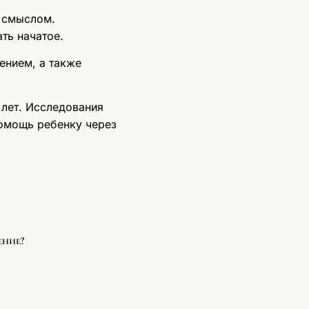
й смыслом.
ть начатое.
ением, а также
 лет. Исследования
помощь ребенку через
ение?