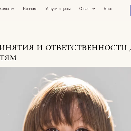
хологам
Врачам
Услуги и цены
О нас
Блог
инятия и ответственности 
тям