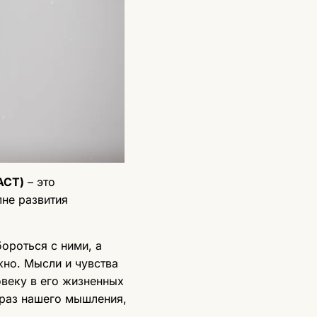
ACT)
– это
лне развития
бороться с ними, а
жно. Мысли и чувства
овеку в его жизненных
браз нашего мышления,