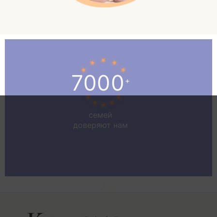
7000
+
семей
доверяют нам