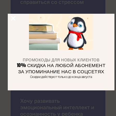
справиться со стрессом
Хочу помочь ребенку со
сложным поведением
ПРОМОКОДЫ ДЛЯ НОВЫХ КЛИЕНТОВ
Хочу помочь ребенку с
10% СКИДКА НА ЛЮБОЙ АБОНЕМЕНТ
особенностями поведения
ЗА УПОМИНАНИЕ НАС В СОЦСЕТЯХ
или развития
Скидки действуют только до конца августа
Хочу развивать
эмоциональный интеллект и
осознанность у ребенка