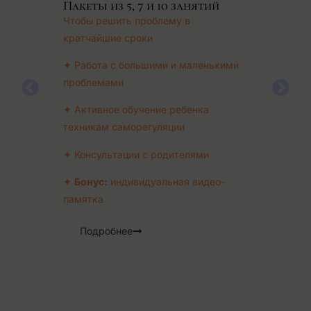
Пакеты из 5, 7 и 10 занятий
ск
 с
Чтобы решить проблему в
до
за
кратчайшие сроки
Чт
✦ Работа с большими и маленькими
по
проблемами
ос
✦ Активное обучение ребенка
✦ 
техникам саморегуляции
ин
у
пр
✦ Консультации с родителями
сле
✦ 
✦
Бонус:
индивидуальная видео-
ра
памятка
✦ О
и.
Подробнее
эм
ий