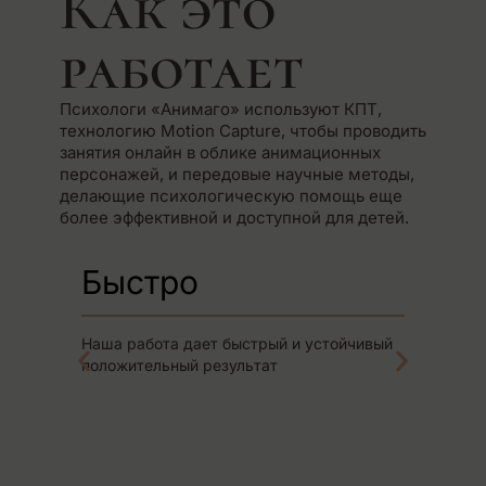
Как это
работает
Психологи «Анимаго» используют КПТ,
технологию Motion Capture, чтобы проводить
занятия онлайн в облике анимационных
персонажей, и передовые научные методы,
делающие психологическую помощь еще
более эффективной и доступной для детей.
Быстро
У
Наша работа дает быстрый и устойчивый
Реб
положительный результат
быс
поз
пси