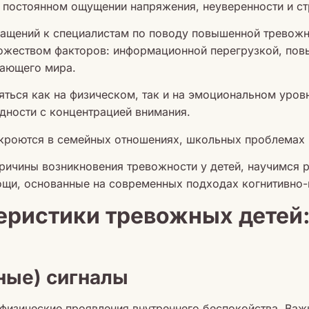
 постоянном ощущении напряжения, неуверенности и с
ащений к специалистам по поводу повышенной тревожн
ножеством факторов: информационной перегрузкой, по
жающего мира.
яться как на физическом, так и на эмоциональном уров
удности с концентрацией внимания.
 кроются в семейных отношениях, школьных проблемах 
ричины возникновения тревожности у детей, научимся р
щи, основанные на современных подходах когнитивно-
еристики тревожных детей:
ные) сигналы
физические проявления внутреннего беспокойства. Важ