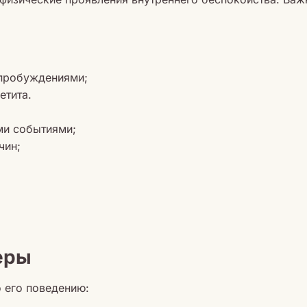
 пробуждениями;
етита.
ми событиями;
чин;
еры
 его поведению: