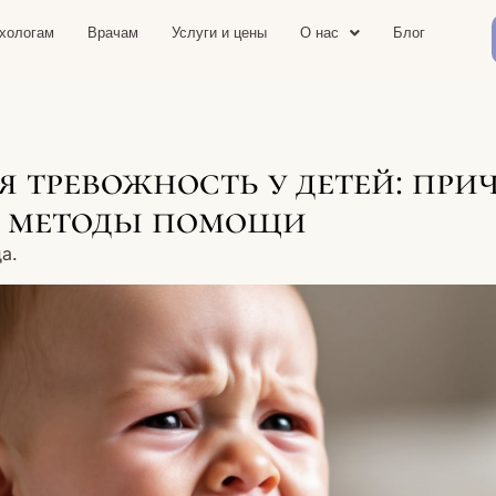
хологам
Врачам
Услуги и цены
О нас
Блог
тревожность у детей: при
 методы помощи
а.