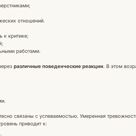
верстниками;
жеских отношений.
 к критике;
й;
ьными работами.
 через
различные поведенческие реакции
. В этом воз
ми.
тесно связаны с успеваемостью. Умеренная тревожнос
ровень приводит к:
;