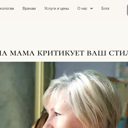
хологам
Врачам
Услуги и цены
О нас
Блог
ша мама критикует ваш сти