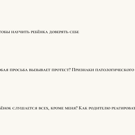
тобы научить ребёнка доверять себе
бая просьба вызывает протест? Признаки патологического 
бёнок слушается всех, кроме меня? Как родителю реагироват