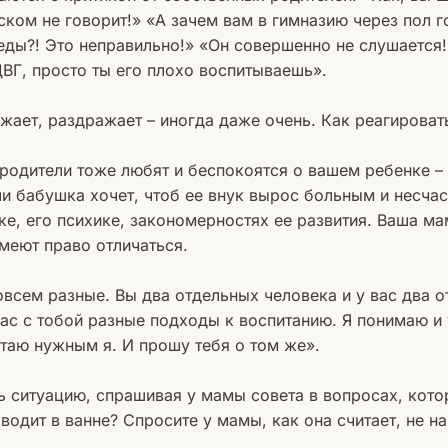
ском не говорит!» «А зачем вам в гимназию через пол г
еды?! Это неправильно!» «Он совершенно не слушается!
ВГ, просто ты его плохо воспитываешь».
жает, раздражает – иногда даже очень. Как реагироват
 родители тоже любят и беспокоятся о вашем ребенке – 
ли бабушка хочет, чтоб ее внук вырос больным и несч
е, его психике, закономерностях ее развития. Ваша мам
меют право отличаться.
овсем разные. Вы два отдельных человека и у вас два о
ас с тобой разные подходы к воспитанию. Я понимаю и 
итаю нужным я. И прошу тебя о том же».
ь ситуацию, спрашивая у мамы совета в вопросах, кото
одит в ванне? Спросите у мамы, как она считает, не на