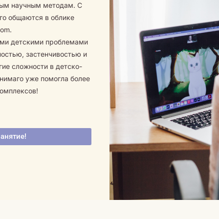
вым научным методам. С
аго общаются в облике
oom.
ыми детскими проблемами
ностью, застенчивостью и
гие сложности в детско-
нимаго уже помогла более
комплексов!
занятие!