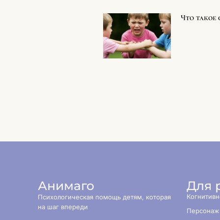
Что такое
Анимаго
Для 
Когнитивн
Психологическая помощь детям, которая
на шаг впереди
Персонаж