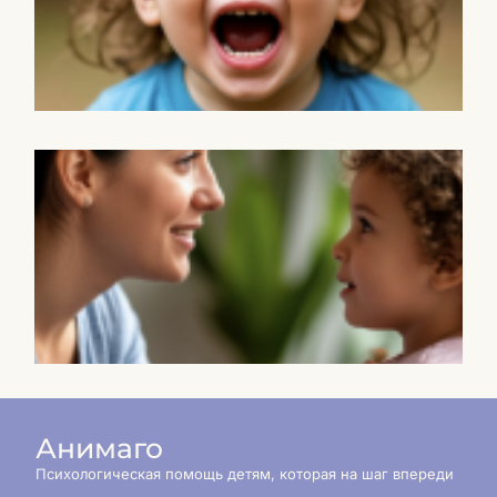
п
и
т
(
П
р
с
в
м
р
р
н
п
р
Анимаго
Психологическая помощь детям, которая на шаг впереди