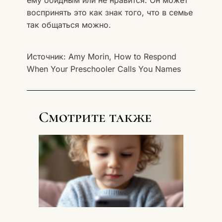
воспринять это как знак того, что в семье
так общаться можно.
Источник: Amy Morin, How to Respond
When Your Preschooler Calls You Names
Смотрите также
Мой
ребенок
живет 
телефон
Как
вернуть
настоя
общени