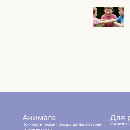
Анимаго
Для 
Когнитивн
Психологическая помощь детям, которая
на шаг впереди