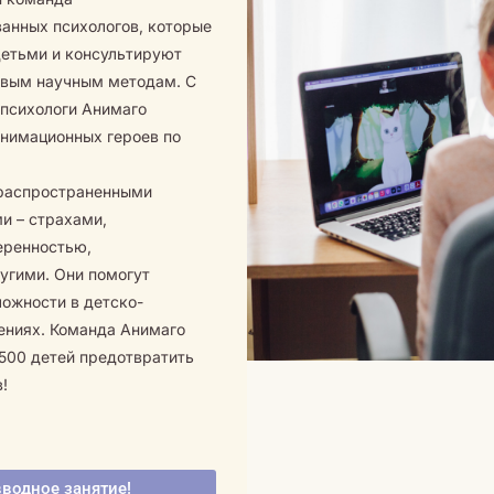
анных психологов, которые
детьми и консультируют
овым научным методам. С
т психологи Анимаго
анимационных героев по
 распространенными
и – страхами,
еренностью,
угими. Они помогут
ожности в детско-
ениях. Команда Анимаго
500 детей предотвратить
!
?
вводное занятие!