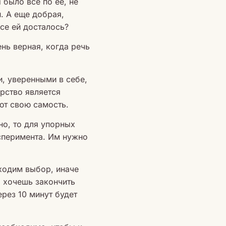
 было все по ее, не
. А еще добрая,
все ей досталось?
ень верная, когда речь
и, уверенными в себе,
рство является
ют свою самость.
но, то для упорных
ксперимента. Им нужно
бходим выбор, иначе
ы хочешь закончить
ерез 10 минут будет