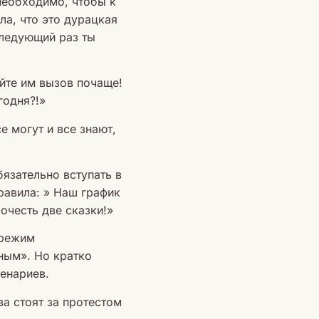
необходимо, чтобы к
ла, что это дурацкая
следующий раз ты
йте им вызов почаще!
годня?!»
е могут и все знают,
бязательно вступать в
равила: » Наш график
очесть две сказки!»
 режим
ным». Но кратко
ценариев.
ва стоят за протестом