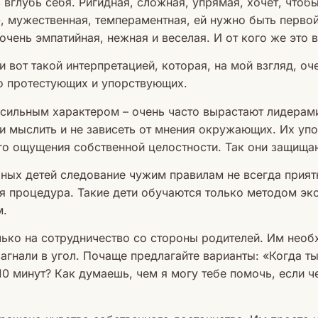
вглубь себя. Ригидная, сложная, упрямая, хочет, чтобы
, мужественная, темпераментная, ей нужно быть первой
очень эмпатийная, нежная и веселая. И от кого же это 
 вот такой интерпретацией, которая, на мой взгляд, оч
но протестующих и упорствующих.
 сильным характером – очень часто вырастают лидерам
 мыслить и не зависеть от мнения окружающих. Их упо
го ощущения собственной целостности. Так они защища
ных детей следование чужим правилам не всегда прият
ая процедура. Такие дети обучаются только методом э
м.
лько на сотрудничество со стороны родителей. Им нео
 загнали в угол. Почаще предлагайте варианты: «Когда т
10 минут? Как думаешь, чем я могу тебе помочь, если ч