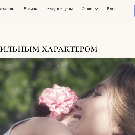
хологам
Врачам
Услуги и цены
О нас
Блог
сильным характером