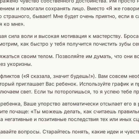
ыражено чувство собственного достоинства. Им просто 
ением и помогали сохранять лицо. Вместо «Я же говори
о страшного, бывает! Мне будет очень приятно, если в 
я ко мне».
ая сила воли и высокая мотивация к мастерству. Броса
отрим, как быстро у тебя получится почистить зубы се
яжаться своим телом. Позволяйте им думать, что они вс
ез укоризны.
фликтов («Я сказала, значит будешь!»). Вам совсем нео
торый приглашает Вас ребенок. Используйте график и п
ключаем свет. Если ты поторопишься, то я успею тебе пр
 ребенка, Ваше упорство автоматически отсылает его в
ите почаще: «Ты можешь делать, как считаешь правиль
а негативные и позитивные последствия тех или иных с
авайте вопросы. Старайтесь понять, какие идеи и чувст