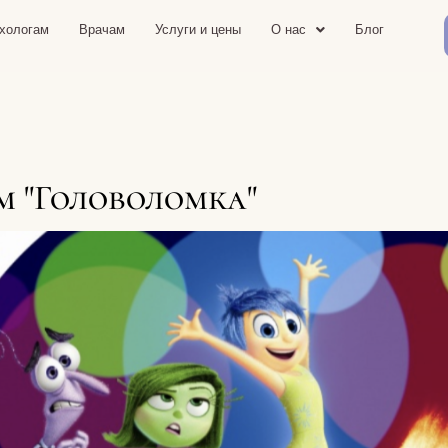
хологам
Врачам
Услуги и цены
О нас
Блог
 "Головоломка"