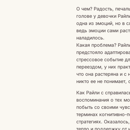
О чем? Радость, печал
голове у девочки Райл
одна из эмоций, но в 
ведь эмоции сами раст
наладилось.
Какая проблема? Райли
предстояло адаптирова
стрессовое событие дл
переездом, у них практ
что она растеряна и с 
никто ее не понимает,
Как Райли с справилас
воспоминания о тех мо
побыть со своими чувс
терминах когнитивно-п
стратегиях. Оказалось
тепло и поддержку от 