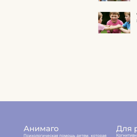
Анимаго
Для 
Когнитивн
Психологическая помощь детям, которая