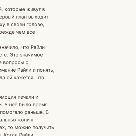
й, которые живут в
первый план выходит
ху в своей голове,
прежде чем все
значило, что Райли
сте. Это значимое
е вопросы с
имание Райли и понять,
да ей кажется, что
эмоция печали и
и. У неё было время
й помогало раньше. В
альных копинг-
вах, то можно получить
. Когда Райли