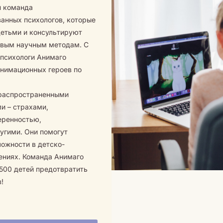
н команда
анных психологов, которые
детьми и консультируют
овым научным методам. С
т психологи Анимаго
анимационных героев по
 распространенными
и – страхами,
еренностью,
угими. Они помогут
ожности в детско-
ениях. Команда Анимаго
500 детей предотвратить
!
?