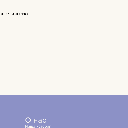
соперничества
О нас
Наша история