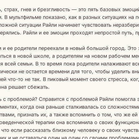
ь, страх, гнев и брезгливость — это пять базовых эмоци
и. В мультфильме показано, как в разных ситуациях на 
сложной ситуации Райли начинает чувствовать неразбери
ерялись. Райли и ее эмоции проходят непростой путь, 
 и ее родители переехали в новый большой город. Это 
ться в новой школе, а родителям на новом рабочем ме
я всей семьи. В то время пока родители налаживают вс
ически не остается времени для того, чтобы уделить вн
ней что-то не так. В пиковый момент своего стресса, ког
 она решает сбежать.
ь с проблемой? Справится с проблемой Райли помогла 
ментах, когда она раньше сталкивалась со сложностям
твами, признать их, а также вспомнить о том, что же е
оведенческой терапии она вспомнила о своих функцион
, что если рассказать близкому человеку о своих чувст
них и не оставаться один на один со своими проблемами