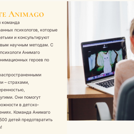
те Animago
н команда
анных психологов, которые
детьми и консультируют
овым научным методам. С
т психологи Анимаго
анимационных героев по
 распространенными
и – страхами,
еренностью,
угими. Они помогут
ожности в детско-
ениях. Команда Анимаго
500 детей предотвратить
!