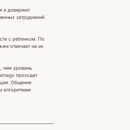
я и доверяют
ненных затруднений
есте с ребенком. По
кже отвечает на их
, чем уровень
nimago проходят
ции. Общение
м алгоритмам