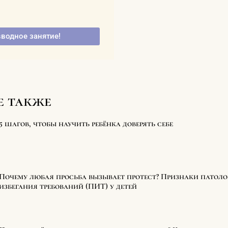
?
вводное занятие!
е также
5 шагов, чтобы научить ребёнка доверять себе
Почему любая просьба вызывает протест? Признаки патол
избегания требований (ПИТ) у детей