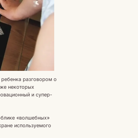
ь ребенка разговором о
даже некоторых
новационный и супер-
 облике «волшебных»
кране используемого